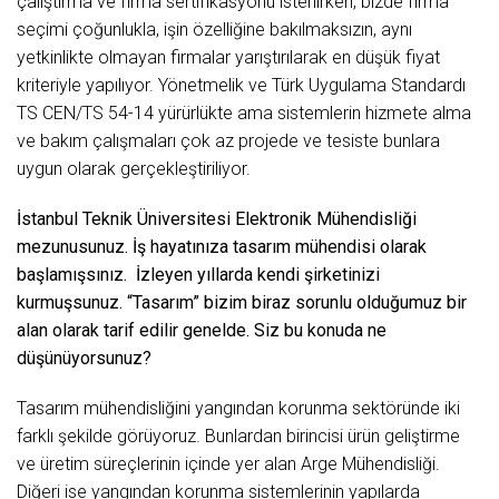
çalıştırma ve firma sertifikasyonu istenirken, bizde firma
seçimi çoğunlukla, işin özelliğine bakılmaksızın, aynı
yetkinlikte olmayan firmalar yarıştırılarak en düşük fiyat
kriteriyle yapılıyor. Yönetmelik ve Türk Uygulama Standardı
TS CEN/TS 54-14 yürürlükte ama sistemlerin hizmete alma
ve bakım çalışmaları çok az projede ve tesiste bunlara
uygun olarak gerçekleştiriliyor.
İstanbul Teknik Üniversitesi Elektronik Mühendisliği
mezunusunuz. İş hayatınıza tasarım mühendisi olarak
başlamışsınız. İzleyen yıllarda kendi şirketinizi
kurmuşsunuz. “Tasarım” bizim biraz sorunlu olduğumuz bir
alan olarak tarif edilir genelde. Siz bu konuda ne
düşünüyorsunuz?
Tasarım mühendisliğini yangından korunma sektöründe iki
farklı şekilde görüyoruz. Bunlardan birincisi ürün geliştirme
ve üretim süreçlerinin içinde yer alan Arge Mühendisliği.
Diğeri ise yangından korunma sistemlerinin yapılarda