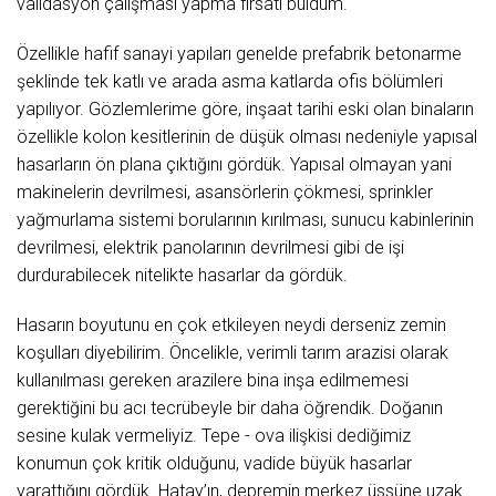
validasyon çalışması yapma fırsatı buldum.
Özellikle hafif sanayi yapıları genelde prefabrik betonarme
şeklinde tek katlı ve arada asma katlarda ofis bölümleri
yapılıyor. Gözlemlerime göre, inşaat tarihi eski olan binaların
özellikle kolon kesitlerinin de düşük olması nedeniyle yapısal
hasarların ön plana çıktığını gördük. Yapısal olmayan yani
makinelerin devrilmesi, asansörlerin çökmesi, sprinkler
yağmurlama sistemi borularının kırılması, sunucu kabinlerinin
devrilmesi, elektrik panolarının devrilmesi gibi de işi
durdurabilecek nitelikte hasarlar da gördük.
Hasarın boyutunu en çok etkileyen neydi derseniz zemin
koşulları diyebilirim. Öncelikle, verimli tarım arazisi olarak
kullanılması gereken arazilere bina inşa edilmemesi
gerektiğini bu acı tecrübeyle bir daha öğrendik. Doğanın
sesine kulak vermeliyiz. Tepe - ova ilişkisi dediğimiz
konumun çok kritik olduğunu, vadide büyük hasarlar
yarattığını gördük. Hatay’ın, depremin merkez üssüne uzak