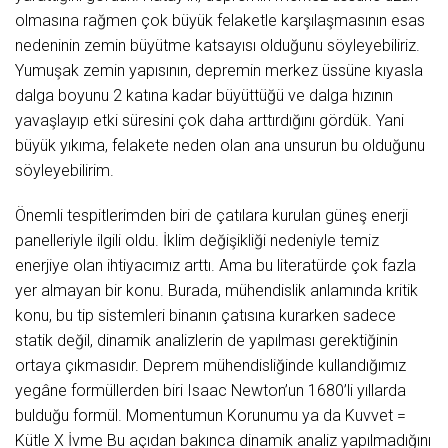
olmasına rağmen çok büyük felaketle karşılaşmasının esas
nedeninin zemin büyütme katsayısı olduğunu söyleyebiliriz.
Yumuşak zemin yapısının, depremin merkez üssüne kıyasla
dalga boyunu 2 katına kadar büyüttüğü ve dalga hızının
yavaşlayıp etki süresini çok daha arttırdığını gördük. Yani
büyük yıkıma, felakete neden olan ana unsurun bu olduğunu
söyleyebilirim.
Önemli tespitlerimden biri de çatılara kurulan güneş enerji
panelleriyle ilgili oldu. İklim değişikliği nedeniyle temiz
enerjiye olan ihtiyacımız arttı. Ama bu literatürde çok fazla
yer almayan bir konu. Burada, mühendislik anlamında kritik
konu, bu tip sistemleri binanın çatısına kurarken sadece
statik değil, dinamik analizlerin de yapılması gerektiğinin
ortaya çıkmasıdır. Deprem mühendisliğinde kullandığımız
yegâne formüllerden biri Isaac Newton’un 1680’li yıllarda
bulduğu formül. Momentumun Korunumu ya da Kuvvet =
Kütle X İvme Bu açıdan bakınca dinamik analiz yapılmadığını