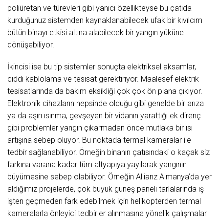
poliüretan ve türevleri gibi yanıcı özellikteyse bu çatıda
kurduğunuz sistemden kaynaklanabilecek ufak bir kıvılcım
bütün binayı etkisi altına alabilecek bir yangın yüküne
dönüşebiliyor.
İkincisi ise bu tip sistemler sonuçta elektriksel aksamlar,
ciddi kablolama ve tesisat gerektiriyor. Maalesef elektrik
tesisatlarında da bakım eksikliği çok çok ön plana çıkıyor.
Elektronik cihazların hepsinde olduğu gibi genelde bir arıza
ya da aşırı ısınma, gevşeyen bir vidanın yarattığı ek direnç
gibi problemler yangın çıkarmadan önce mutlaka bir ısı
artışına sebep oluyor. Bu noktada termal kameralar ile
tedbir sağlanabiliyor. Örneğin binanın çatısındaki o kaçak siz
farkına varana kadar tüm altyapıya yayılarak yangının
büyümesine sebep olabiliyor. Örneğin Allianz Almanya’da yer
aldığımız projelerde, çok büyük güneş paneli tarlalarında iş
işten geçmeden fark edebilmek için helikopterden termal
kameralarla önleyici tedbirler alınmasına yönelik çalışmalar