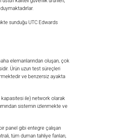
stün kaliteli güvenlik ürünleri,
 duymaktadırlar.
irlikte sunduğu UTC Edwards
 saha elemanlarından oluşan, çok
sidir. Ürün uzun test süreçleri
ermektedir ve benzersiz ayakta
apasitesi ile) network olarak
lımından sistemin izlenmekte ve
r panel gibi entegre çalışan
ali, tüm duman tahliye fanları,