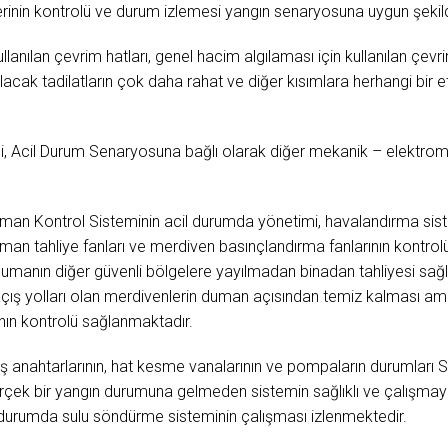
rinin kontrolü ve durum izlemesi yangın senaryosuna uygun şekild
lanılan çevrim hatları, genel hacim algılaması için kullanılan çevri
lacak tadilatların çok daha rahat ve diğer kısımlara herhangi bir 
i, Acil Durum Senaryosuna bağlı olarak diğer mekanik – elektrome
n Kontrol Sisteminin acil durumda yönetimi, havalandırma siste
uman tahliye fanları ve merdiven basınçlandırma fanlarının kontrolü
umanın diğer güvenli bölgelere yayılmadan binadan tahliyesi sa
 kaçış yolları olan merdivenlerin duman açısından temiz kalması am
nın kontrolü sağlanmaktadır.
 anahtarlarının, hat kesme vanalarının ve pompaların durumları S
 gerçek bir yangın durumuna gelmeden sistemin sağlıklı ve çalışmay
 durumda sulu söndürme sisteminin çalışması izlenmektedir.