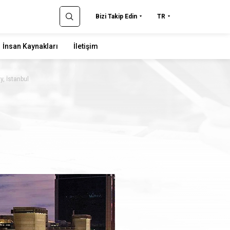
Bizi Takip Edin
TR
İnsan Kaynakları
İletişim
y, İstanbul