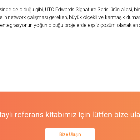
sinde de olduğu gibi, UTC Edwards Signature Serisi ürün ailesi, bi
elin network çalışması gereken, büyük ölçekli ve karmaşık duman
le entegrasyonun yoğun olduğu projelerde eşsiz çözüm olanakları
aylı referans kitabımız için lütfen bize ul
Bize Ulaşın