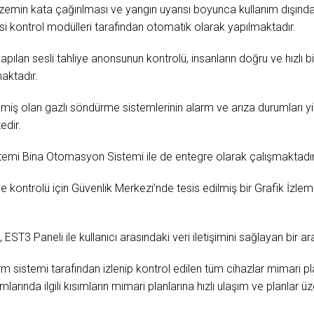
emin kata çağırılması ve yangın uyarısı boyunca kullanım dışınd
i kontrol modülleri tarafından otomatik olarak yapılmaktadır.
ılan sesli tahliye anonsunun kontrolü, insanların doğru ve hızlı bir
aktadır.
dilmiş olan gazlı söndürme sistemlerinin alarm ve arıza durumları y
edir.
istemi Bina Otomasyon Sistemi ile de entegre olarak çalışmaktadır
e kontrolü için Güvenlik Merkezi’nde tesis edilmiş bir Grafik İzlem
EST3 Paneli ile kullanıcı arasındaki veri iletişimini sağlayan bir a
m sistemi tarafından izlenip kontrol edilen tüm cihazlar mimari pl
larında ilgili kısımların mimari planlarına hızlı ulaşım ve planlar