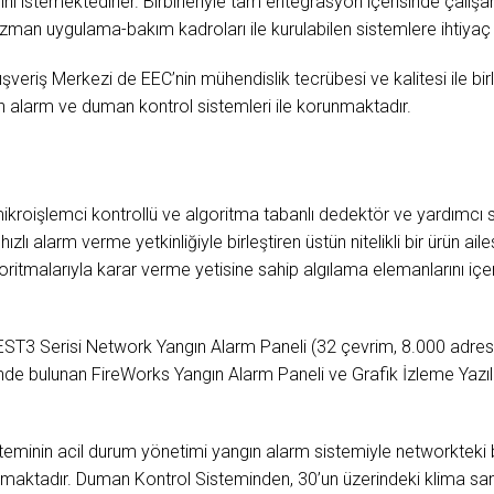
istemektedirler. Birbirleriyle tam entegrasyon içerisinde çalışan ü
zman uygulama-bakım kadroları ile kurulabilen sistemlere ihtiyaç
şveriş Merkezi de EEC’nin mühendislik tecrübesi ve kalitesi ile b
n alarm ve duman kontrol sistemleri ile korunmaktadır.
ikroişlemci kontrollü ve algoritma tabanlı dedektör ve yardımcı
hızlı alarm verme yetkinliğiyle birleştiren üstün nitelikli bir ürün aile
ritmalarıyla karar verme yetisine sahip algılama elemanlarını iç
3 Serisi Network Yangın Alarm Paneli (32 çevrim, 8.000 adres k
de bulunan FireWorks Yangın Alarm Paneli ve Grafik İzleme Yazı
minin acil durum yönetimi yangın alarm sistemiyle networkteki bi
aktadır. Duman Kontrol Sisteminden, 30’un üzerindeki klima santr