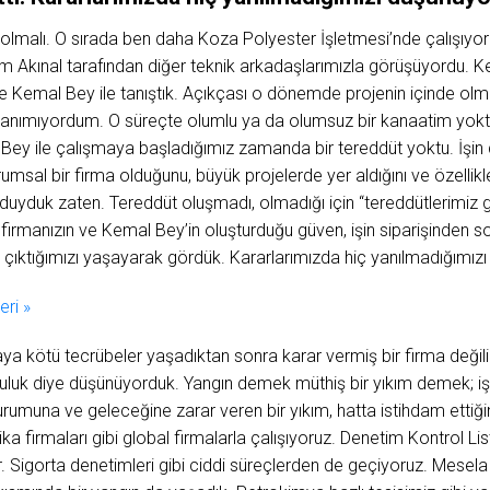
 olmalı. O sırada ben daha Koza Polyester İşletmesi’nde çalışıy
kınal tarafından diğer teknik arkadaşlarımızla görüşüyordu. Ken
Kemal Bey ile tanıştık. Açıkçası o dönemde projenin içinde olm
 tanımıyordum. O süreçte olumlu ya da olumsuz bir kanaatim yoktu
ey ile çalışmaya başladığımız zamanda bir tereddüt yoktu. İşin 
sal bir firma olduğunu, büyük projelerde yer aldığını ve özellikle
 duyduk zaten. Tereddüt oluşmadı, olmadığı için “tereddütlerimiz g
 firmanızın ve Kemal Bey’in oluşturduğu güven, işin siparişinden s
ı çıktığımızı yaşayarak gördük. Kararlarımızda hiç yanılmadığımı
ri »
ya kötü tecrübeler yaşadıktan sonra karar vermiş bir firma değiliz
nluluk diye düşünüyorduk. Yangın demek müthiş bir yıkım demek; işi
rumuna ve geleceğine zarar veren bir yıkım, hatta istihdam ettiğin
ka firmaları gibi global firmalarla çalışıyoruz. Denetim Kontrol Lis
ar. Sigorta denetimleri gibi ciddi süreçlerden de geçiyoruz. Mesel