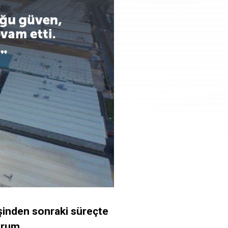
işinden
sonraki süreçte
rum.