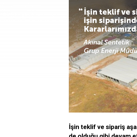
İşin
teklif
ve
sipariş
aş
de
olduğu
gibi
devam
e