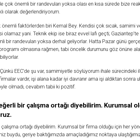
rde çok önemli bir randevuları yoksa olası en kısa sürede bize rea
klı olarak değerlendiriyorum.
önemli faktörlerden biri Kemal Bey. Kendisi çok sıcak, samimi ve 
esi olamaz yani. Teknik ekip ise biraz evvel lafı geçti; Gaziantep’te
li bir randevuları yoksa derhal geliyorlar. Hatta Pazar günü ger
programı olmasına rağmen, tabi öncelik durumunu göz önüne alara
liyorlar.
. Çünkü EEC’de şu var, samimiyetle söylüyorum ihale sürecindeki 
rmalar vardır, işi alana kadar iyi davranır ama işi aldıktan sonr
yle olmadı, cevabım tabii ki pozitif.
eğerli
bir
çalışma
ortağı
diyebilirim.
Kurumsal
o
ruz.
çalışma ortağı diyebilirim. Kurumsal bir firma olduğu için her yön
iz buydu, geriye baktığımızda amaçladığımız noktaya ulaştığımızı