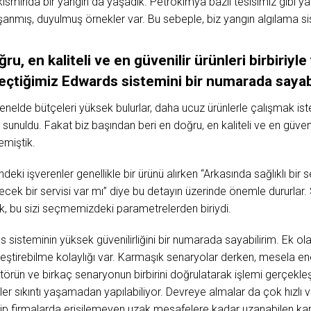
ında bir yangın da yaşadık. Petrokimya bazlı tesisimiz gibi yan
şanmış, duyulmuş örnekler var. Bu sebeple, biz yangın algılama s
ğru,
en kaliteli
ve
en
güvenilir
ürünleri
birbiriyle
eçtiğimiz
Edwards
sistemini
bir
numarada
sayab
nelde bütçeleri yüksek bulurlar, daha ucuz ürünlerle çalışmak iste
nuldu. Fakat biz başından beri en doğru, en kaliteli ve en güvenilir
emiştik.
ki işverenler genellikle bir ürünü alırken “Arkasında sağlıklı bir s
cek bir servisi var mı” diye bu detayın üzerinde önemle dururlar.
k, bu sizi seçmemizdeki parametrelerden biriydi.
sisteminin yüksek güvenilirliğini bir numarada sayabilirim. Ek ol
ştirebilme kolaylığı var. Karmaşık senaryolar derken, mesela ener
ktörün ve birkaç senaryonun birbirini doğrulatarak işlemi gerçekleşt
emler sıkıntı yaşamadan yapılabiliyor. Devreye almalar da çok hızlı v
 rakip firmalarda erişilemeyen uzak mesafelere kadar uzanabilen ka