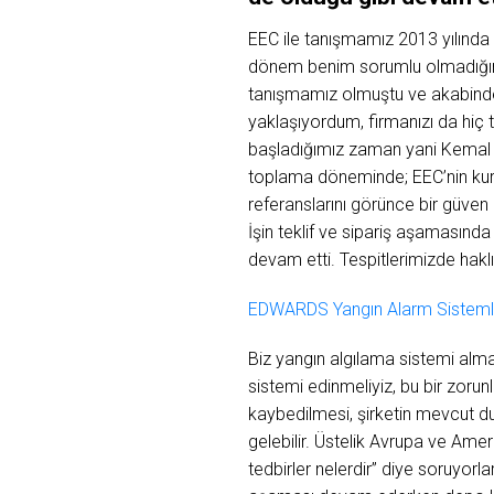
EEC ile tanışmamız 2013 yılında
dönem benim sorumlu olmadığım A
tanışmamız olmuştu ve akabinde 
yaklaşıyordum, firmanızı da hiç
başladığımız zaman yani Kemal B
toplama döneminde; EEC’nin kurum
referanslarını görünce bir güven
İşin teklif ve sipariş aşamasında
devam etti. Tespitlerimizde hakl
EDWARDS Yangın Alarm Sistemle
Biz yangın algılama sistemi alma
sistemi edinmeliyiz, bu bir zoru
kaybedilmesi, şirketin mevcut du
gelebilir. Üstelik Avrupa ve Ameri
tedbirler nelerdir” diye soruyorl