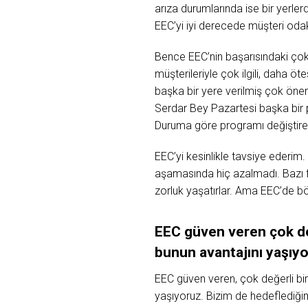
arıza durumlarında ise bir yerle
EEC’yi iyi derecede müşteri oda
Bence EEC’nin başarısındaki çok 
müşterileriyle çok ilgili, daha öt
başka bir yere verilmiş çok önem
Serdar Bey Pazartesi başka bir 
Duruma göre programı değiştirebi
EEC’yi kesinlikle tavsiye ederim
aşamasında hiç azalmadı. Bazı fi
zorluk yaşatırlar. Ama EEC’de bö
EEC
güven veren
çok
d
bunun
avantajını
yaşıyo
EEC güven veren, çok değerli bir 
yaşıyoruz. Bizim de hedeflediğim