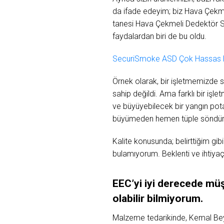
da ifade edeyim; biz Hava Çekmel
tanesi Hava Çekmeli Dedektör Sist
faydalardan biri de bu oldu.
SecuriSmoke ASD Çok Hassas H
Örnek olarak, bir işletmemizde 
sahip değildi. Ama farklı bir iş
ve büyüyebilecek bir yangın pota
büyümeden hemen tüple söndür
Kalite konusunda; belirttiğim gi
bulamıyorum. Beklenti ve ihtiyaçla
EEC’yi
iyi
derecede
müş
olabilir
bilmiyorum.
Malzeme tedarikinde, Kemal Bey 