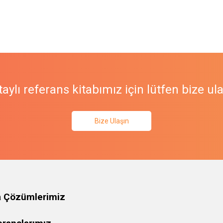
aylı referans kitabımız için lütfen bize ul
Bize Ulaşın
a Çözümlerimiz