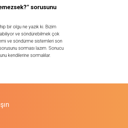
 edemezsek?” sorusunu
ip bir olgu ne yazık ki. Bizim
labiliyor ve söndürebilmek çok
stemi ve söndürme sistemleri son
” sorusunu sorması lazım. Sonucu
unu kendilerine sormalılar.
aşın