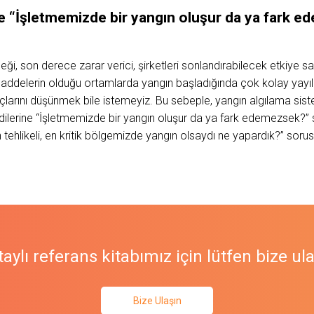
ine “İşletmemizde bir yangın oluşur da ya fark
ği, son derece zarar verici, şirketleri sonlandırabilecek etkiye sah
maddelerin olduğu ortamlarda yangın başladığında çok kolay yayı
uçlarını düşünmek bile istemeyiz. Bu sebeple, yangın algılama si
ndilerine “İşletmemizde bir yangın oluşur da ya fark edemezsek?
n tehlikeli, en kritik bölgemizde yangın olsaydı ne yapardık?” sorus
aylı referans kitabımız için lütfen bize ul
Bize Ulaşın