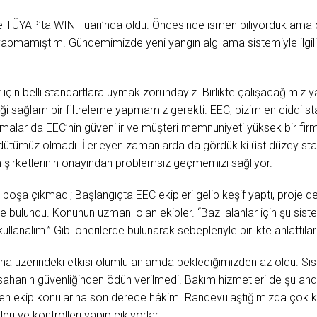
nce TÜYAP’ta WIN Fuarı’nda oldu. Öncesinde ismen biliyorduk ama ç
apmamıştım. Gündemimizde yeni yangın algılama sistemiyle ilgili b
 için belli standartlara uymak zorundayız. Birlikte çalışacağımız y
i sağlam bir filtreleme yapmamız gerekti. EEC, bizim en ciddi sta
ırmalar da EEC’nin güvenilir ve müşteri memnuniyeti yüksek bir fi
ütümüz olmadı. İlerleyen zamanlarda da gördük ki üst düzey stan
 şirketlerinin onayından problemsiz geçmemizi sağlıyor.
a çıkmadı; Başlangıçta EEC ekipleri gelip keşif yaptı, proje detay
de bulundu. Konunun uzmanı olan ekipler. “Bazı alanlar için şu si
lanalım.” Gibi önerilerde bulunarak sebepleriyle birlikte anlattılar.
aha üzerindeki etkisi olumlu anlamda beklediğimizden az oldu. Si
ahanın güvenliğinden ödün verilmedi. Bakım hizmetleri de şu and
elen ekip konularına son derece hâkim. Randevulaştığımızda çok kı
i ve kontrolleri yapıp çıkıyorlar.