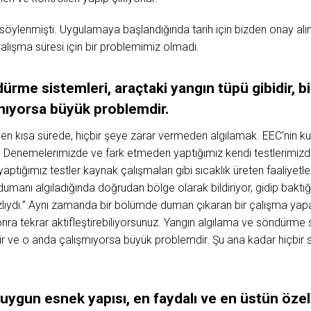
söylenmişti. Uygulamaya başlandığında tarih için bizden onay alı
. Çalışma süresi için bir problemimiz olmadı.
ürme sistemleri, araçtaki yangın tüpü gibidir, b
mıyorsa büyük problemdir.
n kısa sürede, hiçbir şeye zarar vermeden algılamak. EEC’nin ku
 Denemelerimizde ve fark etmeden yaptığımız kendi testlerimizde 
aptığımız testler kaynak çalışmaları gibi sıcaklık üreten faaliyetle
dumanı algıladığında doğrudan bölge olarak bildiriyor, gidip baktı
lıydı.” Aynı zamanda bir bölümde duman çıkaran bir çalışma yapac
onra tekrar aktifleştirebiliyorsunuz. Yangın algılama ve söndürme 
rekir ve o anda çalışmıyorsa büyük problemdir. Şu ana kadar hiçbi
uygun esnek yapısı, en faydalı ve en üstün özell