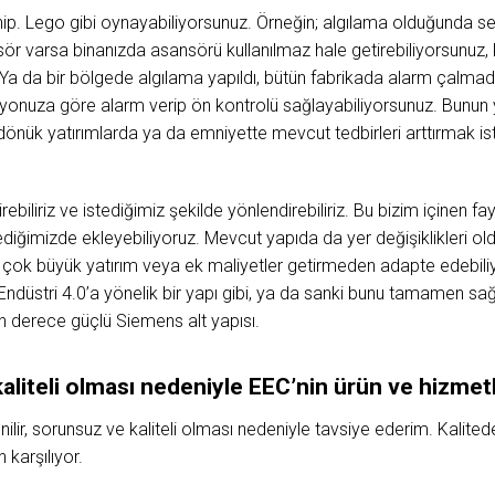
ip. Lego gibi oynayabiliyorsunuz. Örneğin; algılama olduğunda se
sör varsa binanızda asansörü kullanılmaz hale getirebiliyorsunuz,
 Ya da bir bölgede algılama yapıldı, bütün fabrikada alarm çalm
ryonuza göre alarm verip ön kontrolü sağlayabiliyorsunuz. Bunun 
nük yatırımlarda ya da emniyette mevcut tedbirleri arttırmak ist
ebiliriz ve istediğimiz şekilde yönlendirebiliriz. Bu bizim içinen fay
tediğimizde ekleyebiliyoruz. Mevcut yapıda da yer değişiklikleri
e çok büyük yatırım veya ek maliyetler getirmeden adapte edebi
üstri 4.0’a yönelik bir yapı gibi, ya da sanki bunu tamamen sağl
n derece güçlü Siemens alt yapısı.
aliteli olması nedeniyle EEC’nin ürün ve hizmetl
nilir, sorunsuz ve kaliteli olması nedeniyle tavsiye ederim. Kalit
 karşılıyor.