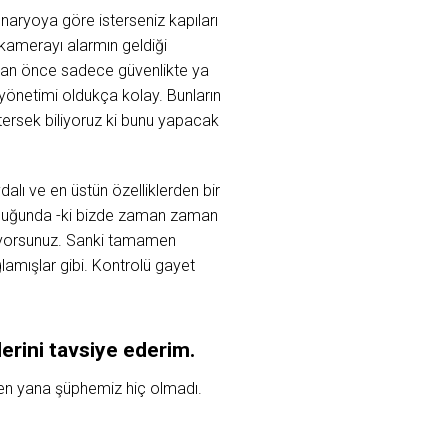
naryoya göre isterseniz kapıları
 kamerayı alarmın geldiği
adan önce sadece güvenlikte ya
yönetimi oldukça kolay. Bunların
ersek biliyoruz ki bunu yapacak
dalı ve en üstün özelliklerden bir
 olduğunda -ki bizde zaman zaman
liyorsunuz. Sanki tamamen
amışlar gibi. Kontrolü gayet
erini tavsiye ederim.
eden yana şüphemiz hiç olmadı.