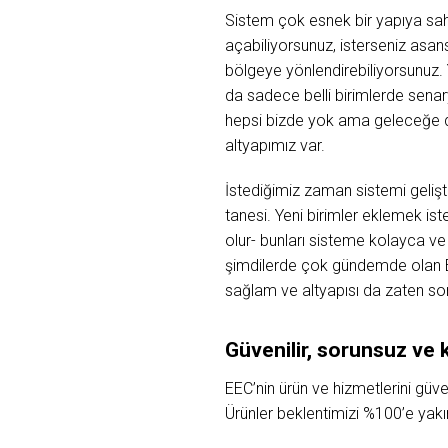
Sistem çok esnek bir yapıya sah
açabiliyorsunuz, isterseniz asan
bölgeye yönlendirebiliyorsunuz.
da sadece belli birimlerde sena
hepsi bizde yok ama geleceğe dö
altyapımız var.
İstediğimiz zaman sistemi geliştir
tanesi. Yeni birimler eklemek is
olur- bunları sisteme kolayca v
şimdilerde çok gündemde olan End
sağlam ve altyapısı da zaten so
Güvenilir, sorunsuz ve k
EEC’nin ürün ve hizmetlerini güve
Ürünler beklentimizi %100’e yakın