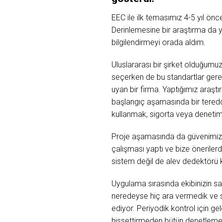
EEC ile ilk temasımız 4-5 yıl ö
Derinlemesine bir araştırma da y
bilgilendirmeyi orada aldım.
Uluslararası bir şirket olduğumuz
seçerken de bu standartlar gereğ
uyan bir firma. Yaptığımız araşt
başlangıç aşamasında bir teredd
kullanmak, sigorta veya denetim
Proje aşamasında da güvenimiz boş
çalışması yaptı ve bize öneriler
sistem değil de alev dedektörü kul
Uygulama sırasında ekibinizin s
neredeyse hiç ara vermedik ve s
ediyor. Periyodik kontrol için g
hissettirmeden bütün denetlemeler