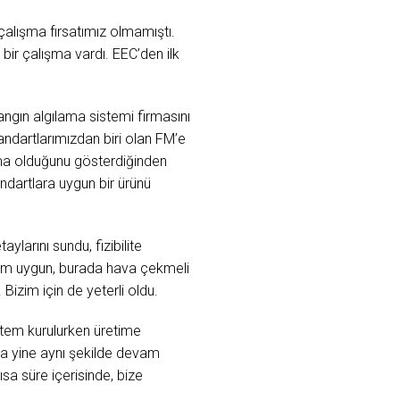
alışma fırsatımız olmamıştı.
ir çalışma vardı. EEC’den ilk
angın algılama sistemi firmasını
ndartlarımızdan biri olan FM’e
rma olduğunu gösterdiğinden
dartlara uygun bir ürünü
larını sundu, fizibilite
stem uygun, burada hava çekmeli
 Bizim için de yeterli oldu.
stem kurulurken üretime
a yine aynı şekilde devam
sa süre içerisinde, bize