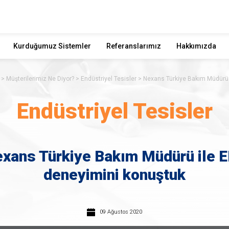
Kurduğumuz Sistemler
Referanslarımız
Hakkımızda
Müşterilerimiz Ne Diyor?
Endüstriyel Tesisler
Nexans Türkiye Bakım Müdürü 
Endüstriyel Tesisler
xans Türkiye Bakım Müdürü ile 
deneyimini konuştuk
09 Ağustos 2020