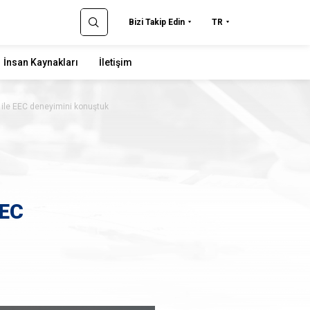
Bizi Takip Edin
TR
İnsan Kaynakları
İletişim
ile EEC deneyimini konuştuk
EEC