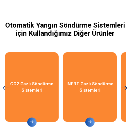
Otomatik Yangın Söndürme Sistemleri
için Kullandığımız Diğer Ürünler
CO2 Gazlı Söndürme
INERT Gazlı Söndürme
Sistemleri
Sistemleri
S