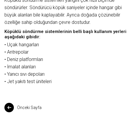
Köpüklü söndürme sistemleri yangını çok hızlı biçimde
söndürürler. Söndürücü köpük saniyeler içinde hangar gibi
büyük alanları bile kaplayabilir. Ayrıca doğada çözünebilir
özelliğe sahip olduğundan çevre dostudur.
Köpüklü söndürme sistemlerinin belli başlı kullanım yerleri
aşağıdaki gibidir:
• Uçak hangarları
• Antrepolar
• Deniz platformları
• İmalat alanları
• Yanıcı sıvı depoları
• Jet yakıtı test üniteleri
Önceki Sayfa