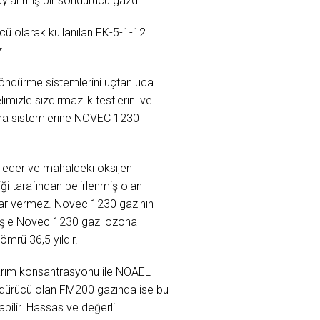
ylanmış bir söndürücü gazdır.
cü olarak kullanılan FK-5-1-12
z.
 söndürme sistemlerini uçtan uca
mizle sızdırmazlık testlerini ve
lama sistemlerine NOVEC 1230
 eder ve mahaldeki oksijen
ği tarafından belirlenmiş olan
arar vermez. Novec 1230 gazının
deyişle Novec 1230 gazı ozona
ömrü 36,5 yıldır.
sarım konsantrasyonu ile NOAEL
öndürücü olan FM200 gazında ise bu
bilir. Hassas ve değerli