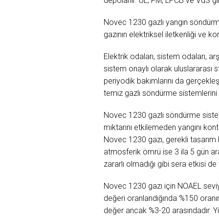
depolanır. UL, FM, LPCB ve VdS gi
Novec 1230 gazlı yangın söndürme 
gazının elektriksel iletkenliği ve k
Elektrik odaları, sistem odaları, 
sistem onaylı olarak uluslararası 
periyodik bakımlarını da gerçekle
temiz gazlı söndürme sistemlerini 
Novec 1230 gazlı söndürme sistem
miktarını etkilemeden yangını kontr
Novec 1230 gazı, gerekli tasarım 
atmosferik ömrü ise 3 ila 5 gün ar
zararlı olmadığı gibi sera etkisi 
Novec 1230 gazı için NOAEL seviy
değeri oranlandığında %150 oranın
değer ancak %3-20 arasındadır. Yük