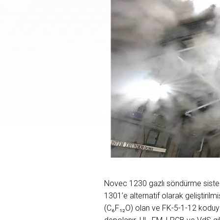
Novec 1230 gazlı söndürme sistem
1301’e alternatif olarak geliştiril
(C₆F₁₂O) olan ve FK-5-1-12 koduyla 