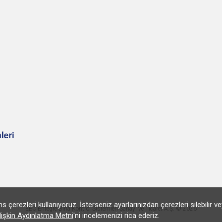
zleri kullanıyoruz. İsterseniz ayarlarınızdan çerezleri silebilir veya
EEC Entegre Bina Kontrol Sistemleri Sanayi ve Ticaret A.Ş. © 2026
lişkin Aydınlatma Metni
'ni incelemenizi rica ederiz.