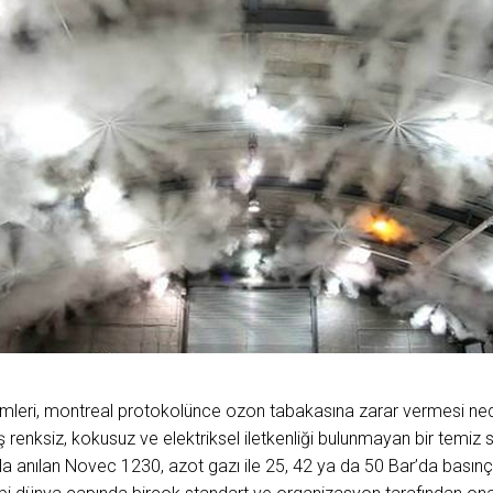
leri, montreal protokolünce ozon tabakasına zarar vermesi ned
miş renksiz, kokusuz ve elektriksel iletkenliği bulunmayan bir temi
anılan Novec 1230, azot gazı ile 25, 42 ya da 50 Bar’da basınçlandı