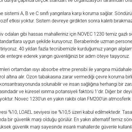
bi dünya çapında birçok standart ve organizasyon tarafından ona
sistemi A, B ve C sınıfı yangınlara karşı koruma sağlar. Söndürü
orozif etkisi yoktur. Sistem devreye girdikten sonra kalıntı bırakma
arşiv odaları gibi hassas mahalleriniz için NOVEC 1230 temiz gazlı
standartlara uygun şekilde kuruyoruz. Beraberinde uzman personeli
ştiriyoruz. 40 yıldan fazla tecrübemizle kurduğumuz yangın algı
de entegre ederek yangın güvenliğinizi bir adım öteye taşıyoruz.
leri ortamdan ısıyı absorbe etme prensibi ile yangına müdahale
ol altına alır. Ozon tabakasına zarar vermediği çevre koruma birli
konsantrasyonunda solunabilir ve insan sağlığına herhangi bir z
asındadır ve küresel ısınma potansiyeli faktörü 1’dir. Diğer bir 
de yoktur. Novec 1230’un en yakın rakibi olan FM200’ün atmosferik 
esi %10, LOAEL seviyesi ise %10,5 üzeri kabul edilmektedir. Ta
da bir güvenlik marjı olduğu görülür. En yakın alternatif temiz s
sek güvenlik marjı sayesinde insanlı mahallerde güvenle kullanıla