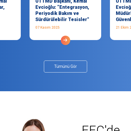
mal
UTTMD Başkanı, Kemal
UTTMD
ar,
Evcioğlu: ”Entegrasyon,
Evcioğ
Periyodik Bakım ve
Müdürl
Sürdürülebilir Tesisler"
Güvenl
07 Kasım 2025
21 Ekim 
Tümünü Gör
EEC'de