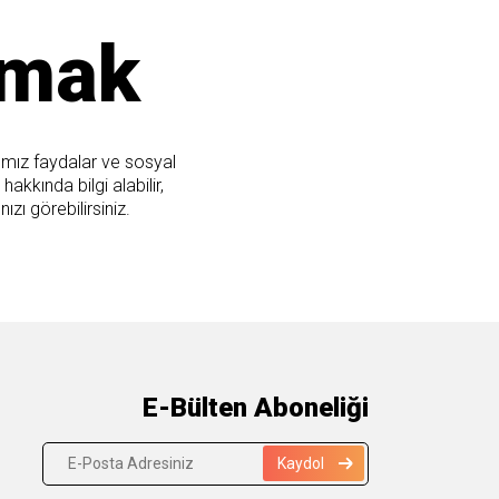
şmak
ımız faydalar ve sosyal
hakkında bilgi alabilir,
nızı görebilirsiniz.
E-Bülten Aboneliği
Kaydol