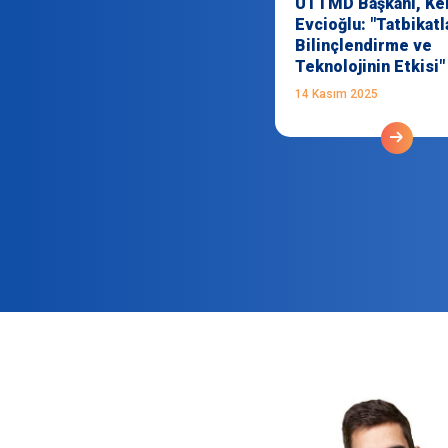
UTTMD Başkanı, Ke
Evcioğlu: "Tatbikatl
Bilinçlendirme ve
Teknolojinin Etkisi"
14 Kasım 2025