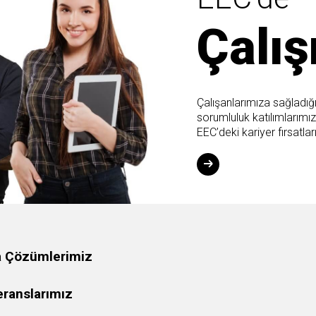
Çalı
Çalışanlarımıza sağladığ
sorumluluk katılımlarımız 
EEC’deki kariyer fırsatları
a Çözümlerimiz
eranslarımız