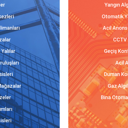
ler
Yangın Alg
ezleri
Otomatik Y
limanları
Acil Anons
zalar
CCTV v
 Yalılar
Geçiş Kont
ruluşları
Acil 
isleri
Duman Kont
 Mağazalar
Gaz Algı
zeler
Bina Otoma
umları
sleri