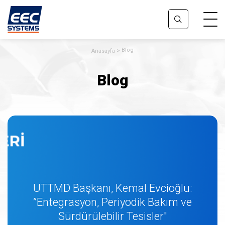
Blog
Anasayfa
Blog
UTTMD Başkanı, Kemal Evcioğlu:
Tesis Teknik Müdürlerin Önceliği
“Can Güvenliği”