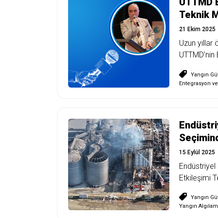
UTTMD Ba
Teknik M
21 Ekim 2025
Uzun yıllar 
UTTMD’nin B
Yangın Güv
Entegrasyon ve
Endüstri
Seçimind
15 Eylül 2025
Endüstriyel 
Etkileşimi Te
Yangın Güv
Yangın Algılam