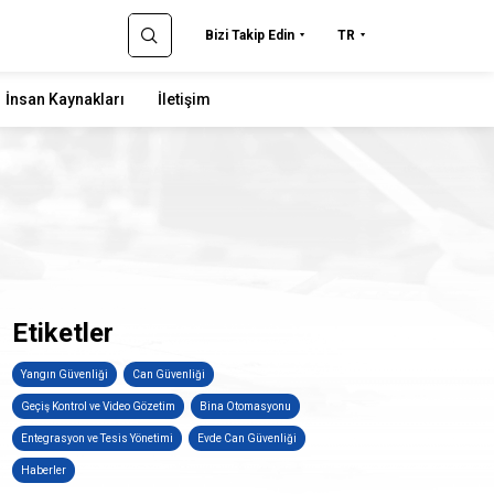
Bizi Takip Edin
TR
İnsan Kaynakları
İletişim
Etiketler
Yangın Güvenliği
Can Güvenliği
Geçiş Kontrol ve Video Gözetim
Bina Otomasyonu
Entegrasyon ve Tesis Yönetimi
Evde Can Güvenliği
Haberler