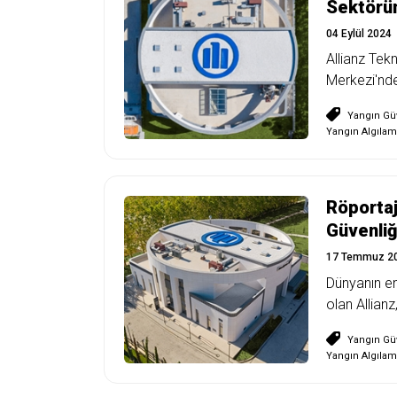
Sektörün
04 Eylül 2024
Allianz Tek
Merkezi'nde
Yangın Güv
Yangın Algılam
Röportaj 
Güvenliğ
17 Temmuz 2
Dünyanın en 
olan Allianz
Yangın Güv
Yangın Algılam