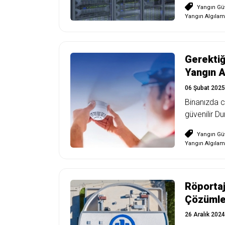
Yangın Güv
Yangın Algılam
Gerektiğ
Yangın A
06 Şubat 2025
Binanızda c
güvenilir D
Yangın Güv
Yangın Algılam
Röportaj 
Çözümler
26 Aralık 2024