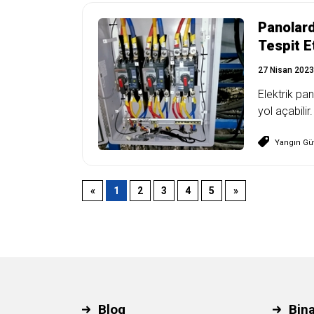
Panolard
Tespit E
27 Nisan 2023
Elektrik pa
yol açabilir
Yangın Güv
«
1
2
3
4
5
»
Blog
Bin