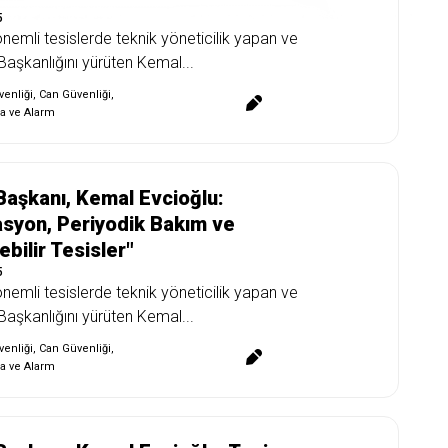
5
önemli tesislerde teknik yöneticilik yapan ve
aşkanlığını yürüten Kemal...
enliği
,
Can Güvenliği
,
a ve Alarm
aşkanı, Kemal Evcioğlu:
syon, Periyodik Bakım ve
ebilir Tesisler"
5
önemli tesislerde teknik yöneticilik yapan ve
aşkanlığını yürüten Kemal...
enliği
,
Can Güvenliği
,
a ve Alarm