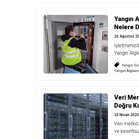
Yangın A
Nelere D
20 Ağustos 2
İşletmenizd
Yangın Algı
Yangın Güv
Yangın Algılam
Veri Mer
Doğru K
25 Nisan 2025
Veri merkez
ve kesintisi