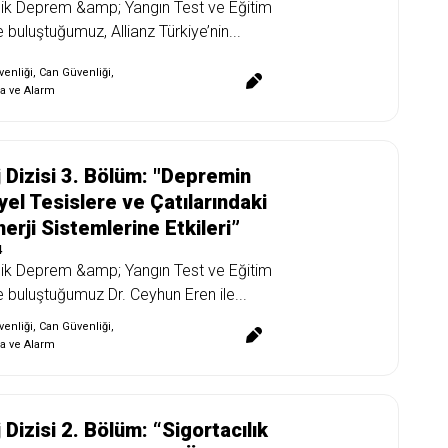
nik Deprem &amp; Yangın Test ve Eğitim
 buluştuğumuz, Allianz Türkiye’nin...
enliği
,
Can Güvenliği
,
a ve Alarm
 Dizisi 3. Bölüm: "Depremin
yel Tesislere ve Çatılarındaki
erji Sistemlerine Etkileri”
4
nik Deprem &amp; Yangın Test ve Eğitim
 buluştuğumuz Dr. Ceyhun Eren ile...
enliği
,
Can Güvenliği
,
a ve Alarm
 Dizisi 2. Bölüm: “Sigortacılık