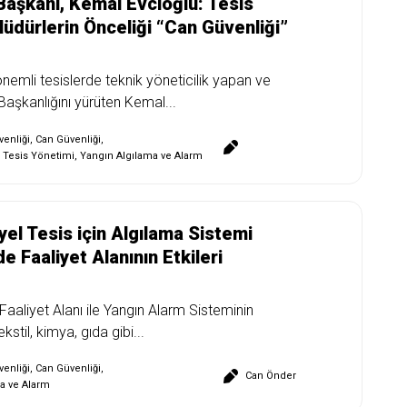
şkanı, Kemal Evcioğlu: Tesis
üdürlerin Önceliği “Can Güvenliği”
önemli tesislerde teknik yöneticilik yapan ve
aşkanlığını yürüten Kemal...
enliği
,
Can Güvenliği
,
 Tesis Yönetimi
,
Yangın Algılama ve Alarm
yel Tesis için Algılama Sistemi
e Faaliyet Alanının Etkileri
Faaliyet Alanı ile Yangın Alarm Sisteminin
kstil, kimya, gıda gibi...
enliği
,
Can Güvenliği
,
Can Önder
a ve Alarm