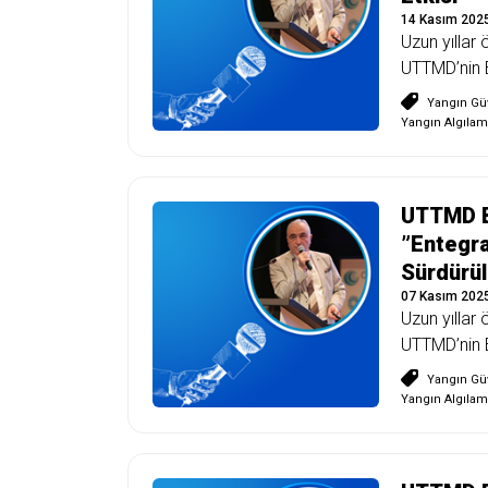
14 Kasım 202
Uzun yıllar 
UTTMD’nin B
Yangın Güv
Yangın Algılam
UTTMD B
”Entegra
Sürdürül
07 Kasım 202
Uzun yıllar 
UTTMD’nin B
Yangın Güv
Yangın Algılam