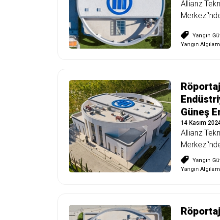
Allianz Tek
Merkezi'nde
Yangın Güv
Yangın Algılam
Röportaj
Endüstri
Güneş En
14 Kasım 202
Allianz Tek
Merkezi'nde
Yangın Güv
Yangın Algılam
Röportaj