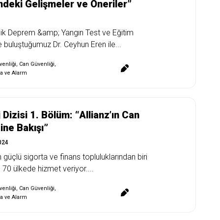
deki Gelişmeler ve Öneriler”
nik Deprem &amp; Yangın Test ve Eğitim
 buluştuğumuz Dr. Ceyhun Eren ile...
enliği
,
Can Güvenliği
,
a ve Alarm
Dizisi 1. Bölüm: “Allianz’ın Can
ine Bakışı”
024
güçlü sigorta ve finans topluluklarından biri
, 70 ülkede hizmet veriyor....
enliği
,
Can Güvenliği
,
a ve Alarm